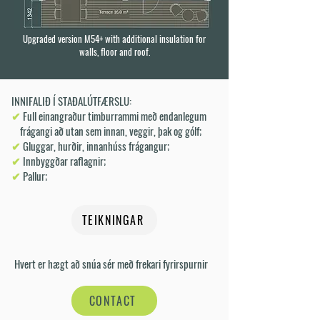
Upgraded version M54+ with additional insulation for
walls, floor and roof.
INNIFALIÐ Í STAÐALÚTFÆRSLU:
✔
Full einangraður timburrammi með endanlegum
frágangi að utan sem innan, veggir, þak og gólf;
✔
Gluggar, hurðir, innanhúss frágangur;
✔
Innbyggðar raflagnir;
✔
Pallur;
TEIKNINGAR
Hvert er hægt að snúa sér með frekari fyrirspurnir
CONTACT