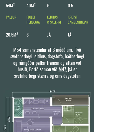
54M²
40M²
6
0.5
PALLUR
FJÖLDI
ELDHÚS
KREFST
HERBEGJA
& SALERNI
SAMSENTINGAR
20.5M²
3
JÁ
JÁ
M54 samanstendur af 6 módúlum. Tvö
svefnherbegi, eldhús, dagstofa, baðherbegi
og rúmgóðir pallar framan og aftan við
húsið, Borið saman við
M47
, þá er
svefnherbegi stærra og eins dagstofan