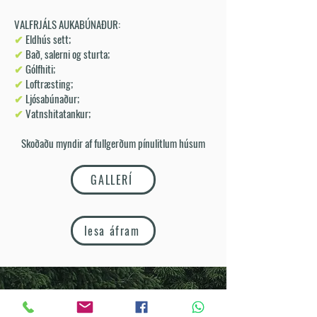
VALFRJÁLS AUKABÚNAÐUR:
✔
Eldhús sett;
✔
Bað, salerni og sturta;
✔
Gólfhiti;
✔
Loftræsting;
✔
Ljósabúnaður;
✔
Vatnshitatankur;
Skoðaðu myndir af fullgerðum pínulitlum húsum
GALLERÍ
lesa áfram
SKOÐA AÐRAR STÆRÐIR