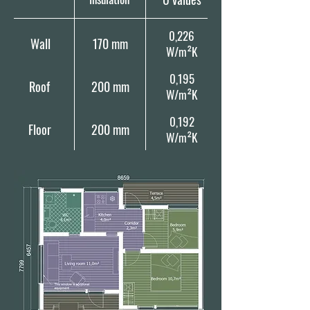
0,226
Wall
170 mm
W/m²K
0,195
Roof
200 mm
W/m²K
0,192
Floor
200 mm
W/m²K