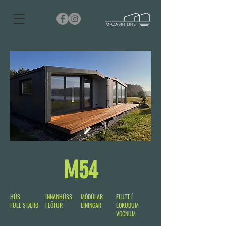
M54
HÚS
INNANHÚSS
MÓDÚLAR
FLUTT Í
FULL STÆRÐ
FLÖTUR
EININGAR
LOKUÐUM
VÖGNUM