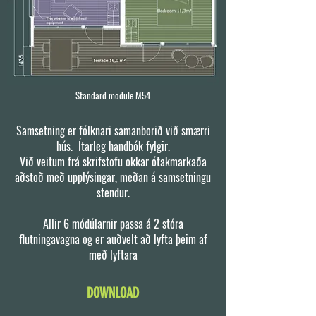
Standard module M54
Samsetning er fólknari samanborið við smærri
hús. Ítarleg handbók fylgir.
Við veitum frá skrifstofu okkar ótakmarkaða
aðstoð með upplýsingar, meðan á samsetningu
stendur.
Allir 6 módúlarnir passa á 2 stóra
flutningavagna og er auðvelt að lyfta þeim af
með lyftara
DOWNLOAD