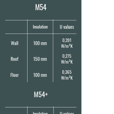
M54
Insulation
U values
0,391
Wall
100 mm
W/m²K
0,275
Roof
150 mm
W/m²K
0,365
Floor
100 mm
W/m²K
M54+
Insulation
U values