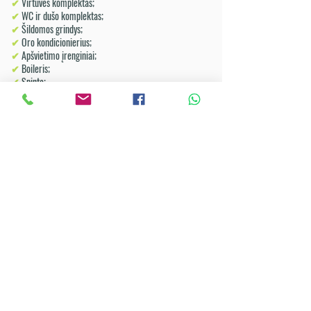
✔
Virtuvės komplektas;
✔
WC ir dušo komplektas;
✔
Šildomos grindys;
✔
Oro kondicionierius;
✔
Apšvietimo įrenginiai;
✔
Boileris;
✔
Spinta;
BRĖŽINIAI
Turite klausimų ar norite apžiūrėti arčiausiai jūsų
esamą namelį?
SUSISIEKITE
Peržiūrėkite užbaigtų namelių nuotraukas
GALERIJA