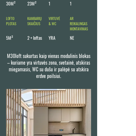
30M²
23M²
1
1
LOFTO
KAMBARIŲ
VIRTUVĖ
AR
PLOTAS
SKAIČIUS
& WC
REIKALINGAS
MONTAVIMAS
5M²
2 + loftas
YRA
NE
M30loft sukurtas kaip vienas modulinis blokas
– kuriame yra virtuvės zona, svetainė, atskiras
miegamasis, WC su dušu ir palėpė su atskira
erdve poilsiui.