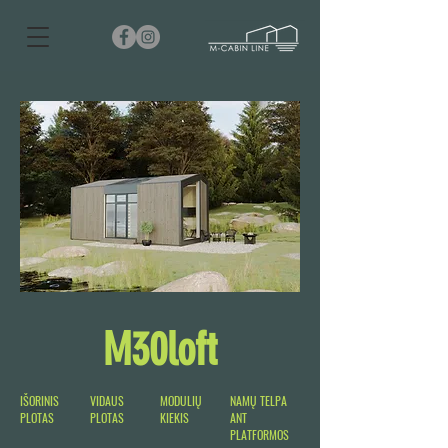
M30loft
IŠORINIS
VIDAUS
MODULIŲ
NAMŲ TELPA
PLOTAS
PLOTAS
KIEKIS
ANT
PLATFORMOS