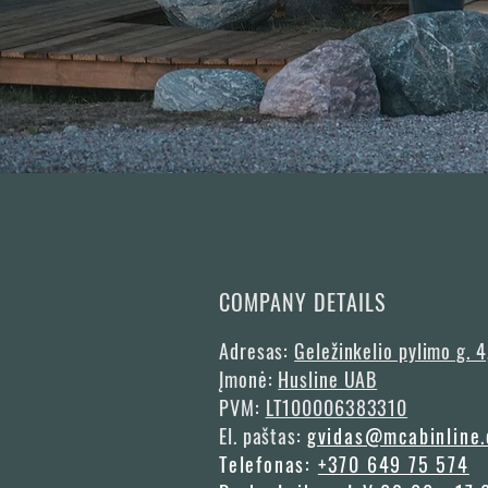
COMPANY DETAILS
Adresas:
Geležinkelio pylimo g. 4
Įmonė:
Husline UAB
PVM:
LT100006383310
El. paštas:
gvidas@mcabinline
Telefonas:
+370 649 75 574