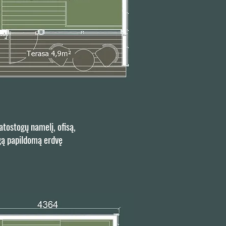
atostogų namelį, ofisą,
ngą papildomą erdvę