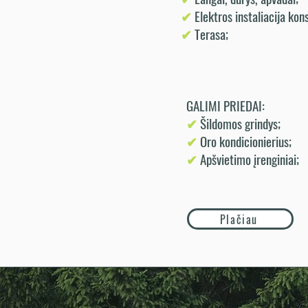
✔
Elektros instaliacija kon
✔
Terasa;
GALIMI PRIEDAI:
✔
Šildomos grindys;
✔
Oro kondicionierius;
✔
Apšvietimo įrenginiai;
Plačiau