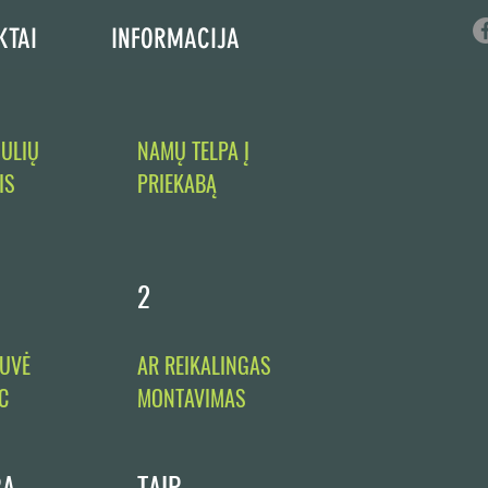
KTAI
INFORMACIJA
ULIŲ
NAMŲ TELPA Į
IS
PRIEKABĄ
2
TUVĖ
AR REIKALINGAS
C
MONTAVIMAS
RA
TAIP