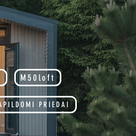
I
t
M50loft
APILDOMI PRIEDAI