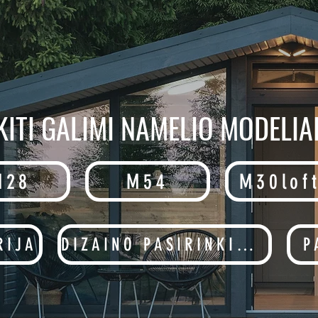
KITI GALIMI NAMELIO MODELIA
M28
M54
M30lof
RIJA
DIZAINO PASIRINKIMAI
P