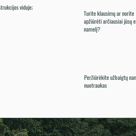
strukcijos viduje;
Turite klausimų ar norite
apžiūrėti arčiausiai jūsų
namelį?
Peržiūrėkite užbaigtų na
nuotraukas