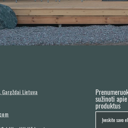
Prenumeruokit
, Gargždai Lietuva
sužinoti api
produktus
.com