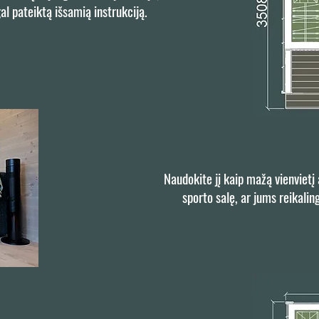
gal pateiktą išsamią instrukciją.
Naudokite jį kaip mažą vienvietį 
sporto salę, ar jums reikali