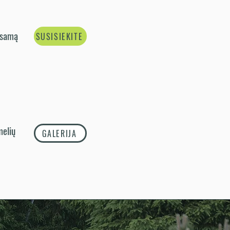
 esamą
SUSISIEKITE
melių
GALERIJA