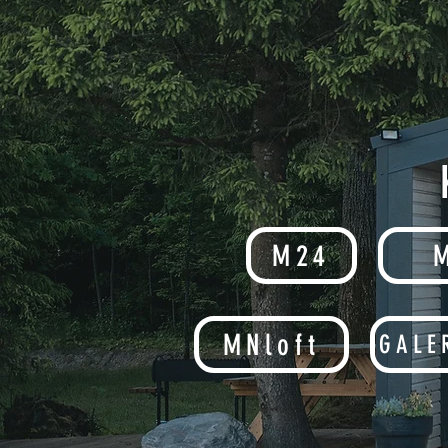
M24
MNloft
GALE