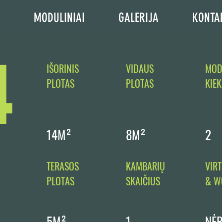
MODULINIAI
GALERIJA
KONTA
4
IŠORINIS
VIDAUS
MOD
PLOTAS
PLOTAS
KIEK
14M²
8M²
2
TERASOS
KAMBARIŲ
VIR
PLOTAS
SKAIČIUS
& W
5M²
1
NĖ