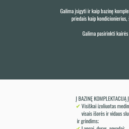
Galima įsigyti ir kaip bazinę kompl
priedais kaip kondicionierius, 
Galima pasirinkti kairės
Į BAZINĘ KOMPLEKTACIJĄ 
✔
Visiškai izoliuotas 
visais
išorės ir vidaus 
ir grindims
;
✔
Langai, durys, apvadai;