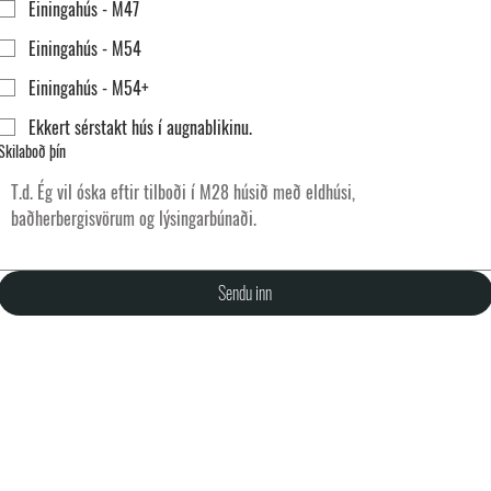
Einingahús - M47
Einingahús - M54
Einingahús - M54+
Ekkert sérstakt hús í augnablikinu.
Skilaboð þín
Sendu inn