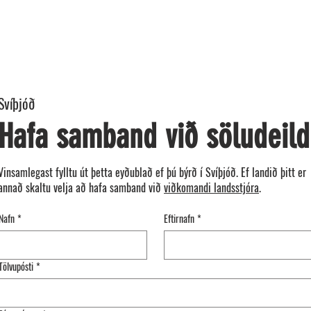
MÓDÚLAR
MYNDASAFN
SÝ
Svíþjóð
Hafa samband við söludeild
Vinsamlegast fylltu út þetta eyðublað ef þú býrð í Svíþjóð. Ef landið þitt er
annað skaltu velja að hafa samband við
viðkomandi landsstjóra
.
Nafn
*
Eftirnafn
*
Tölvupósti
*