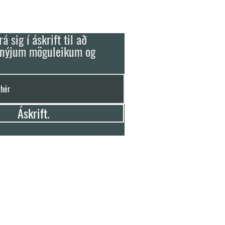
á sig í áskrift til að
 nýjum möguleikum og
Áskrift.