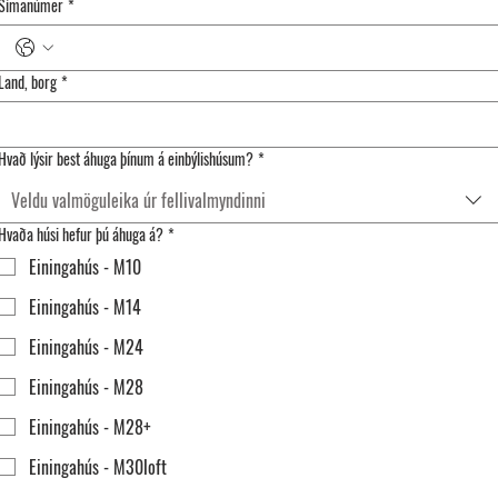
Símanúmer
*
Land, borg
*
Hvað lýsir best áhuga þínum á einbýlishúsum?
*
Veldu valmöguleika úr fellivalmyndinni
Hvaða húsi hefur þú áhuga á?
*
Einingahús - M10
Einingahús - M14
Einingahús - M24
Einingahús - M28
Einingahús - M28+
Einingahús - M30loft