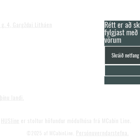
Rétt er að skr
 g. 4, Gargždai Litháen
fylgjast með
vörum
com
0 (GMT+2) | VI - VII Lokað
þínu landi.
HUSline
er stoltur höfundur módulhúsa frá MCabin Line.
Persónuverndarstefna.
©2025 af MCabinLine.