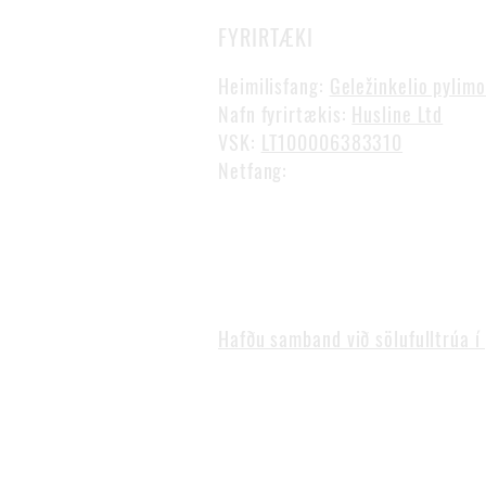
FYRIRTÆKI
Heimilisfang:
Geležinkelio pylimo
Nafn fyrirtækis:
Husline Ltd
VSK:
LT100006383310
Netfang:
gvidas@mcabinline.
Sími:
+370 649 75 574
Opnunartími: I-V 08:00 - 17:0
Hafðu samband við sölufulltrúa í 