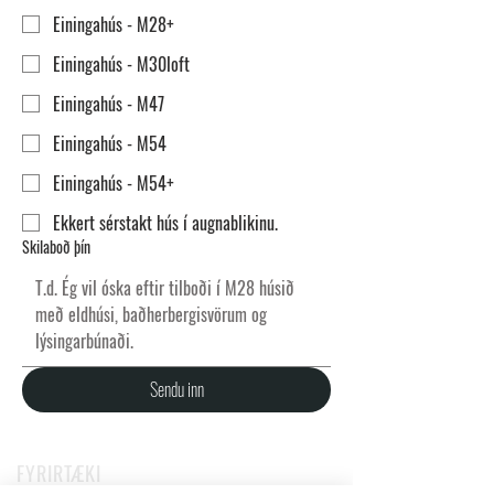
Einingahús - M28+
Einingahús - M30loft
Einingahús - M47
Einingahús - M54
Einingahús - M54+
Ekkert sérstakt hús í augnablikinu.
Skilaboð þín
Sendu inn
FYRIRTÆKI