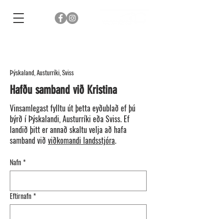
Þýskaland, Austurríki, Sviss
Hafðu samband við Kristina
Vinsamlegast fylltu út þetta eyðublað ef þú
býrð í Þýskalandi, Austurríki eða Sviss. Ef
landið þitt er annað skaltu velja að hafa
samband við
viðkomandi landsstjóra
.
Nafn
*
Eftirnafn
*