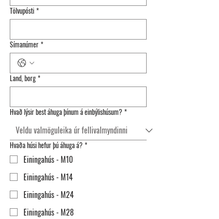
Tölvupósti
*
Símanúmer
*
Land, borg
*
Hvað lýsir best áhuga þínum á einbýlishúsum?
*
Hvaða húsi hefur þú áhuga á?
*
Einingahús - M10
Einingahús - M14
Einingahús - M24
Einingahús - M28