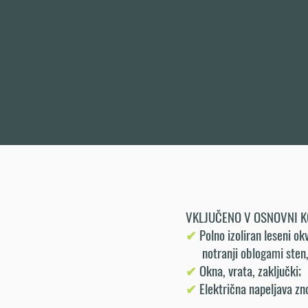
VKLJUČENO V OSNOVNI K
✔
Polno izoliran leseni okv
notranji oblogami sten, s
✔
Okna, vrata, zaključki;
✔
Električna napeljava zn