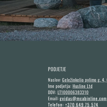
PODJETJE
Naslov:
Geležinkelio pylimo g. 4,
Ime podjetja:
Husline Ltd
DDV:
LT100006383310
Email:
gvidas@mcabinline.com
Telefon:
+370 649 75 574