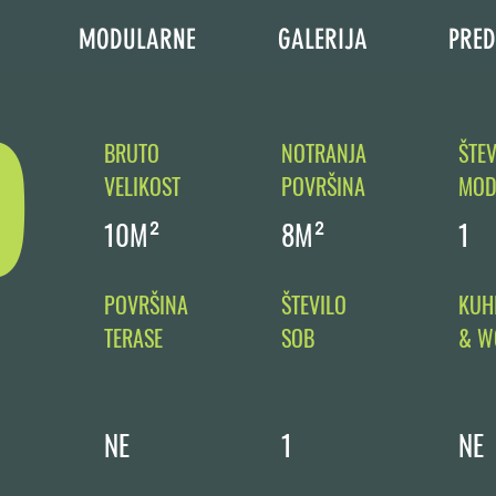
MODULARNE
GALERIJA
PRED
0
BRUTO
NOTRANJA
ŠTEV
VELIKOST
POVRŠINA
MOD
10M²
8M²
1
POVRŠINA
ŠTEVILO
KUH
TERASE
SOB
& W
NE
1
NE