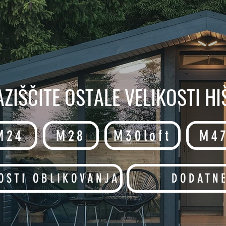
AZIŠČITE OSTALE VELIKOSTI HI
M24
M28
M30loft
M4
OSTI OBLIKOVANJA
DODATN