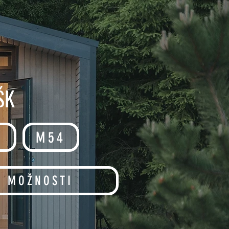
ŠK
7
M54
E MOŽNOSTI