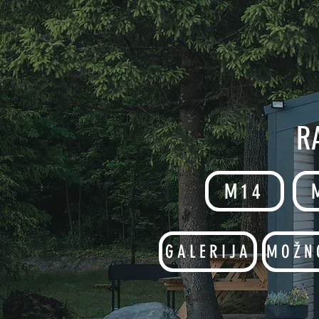
R
M14
GALERIJA
MOŽN