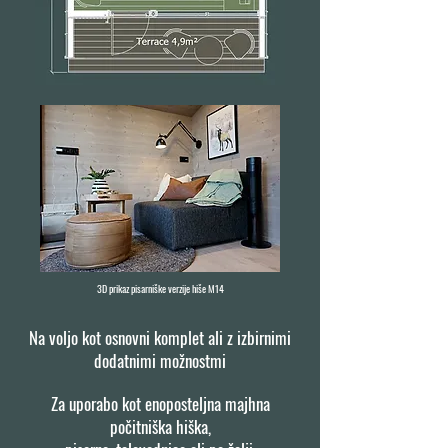
3D prikaz pisarniške verzije hiše M14
Na voljo kot osnovni komplet ali z izbirnimi
dodatnimi možnostmi
Za uporabo kot enoposteljna majhna
počitniška hiška,