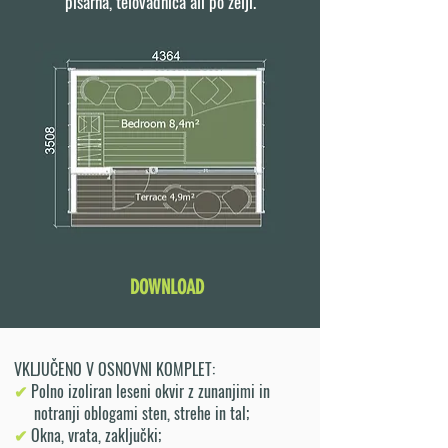
pisarna, telovadnica ali po želji.
DOWNLOAD
VKLJUČENO V OSNOVNI KOMPLET:
✔
Polno izoliran leseni okvir z zunanjimi in
notranji oblogami sten, strehe in tal
;
✔
Okna, vrata, zaključki;