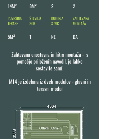
14M²
8M²
2
2
POVRŠINA
ŠTEVILO
KUHINJA
ZAHTEVANA
TERASE
SOB
& WC
MONTAŽA
5M²
1
NE
DA
Zahtevana enostavna in hitra montaža - s
pomočjo priloženih navodil, jo lahko
sestavite sami!
M14 je izdelana iz dveh modulov - glavni in
terasni modul