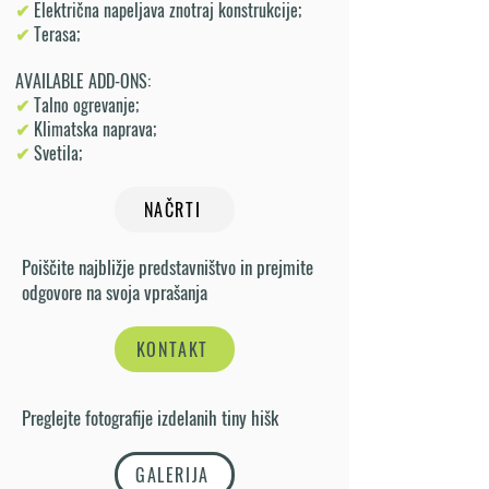
✔
Električna napeljava znotraj konstrukcije;
✔
Terasa;
AVAILABLE ADD-ONS:
✔
Talno ogrevanje;
✔
Klimatska naprava;
✔
Svetila;
NAČRTI
Poiščite najbližje predstavništvo in prejmite
odgovore na svoja vprašanja
KONTAKT
Preglejte fotografije izdelanih tiny hišk
GALERIJA