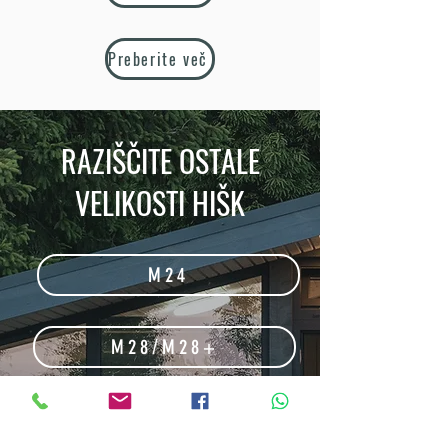
Preberite več
RAZIŠČITE OSTALE
VELIKOSTI HIŠK
M24
M28/M28+
M54/M54+