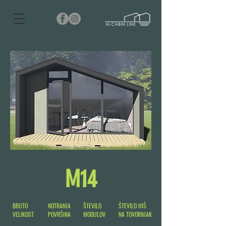
M14
BRUTO
NOTRANJA
ŠTEVILO
ŠTEVILO HIŠ
VELIKOST
POVRŠINA
MODULOV
NA TOVORNJAK