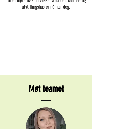
for et møte hvis du ønsker å ha det. Kontor- og
utstillingshus er nå nær deg.
Møt teamet