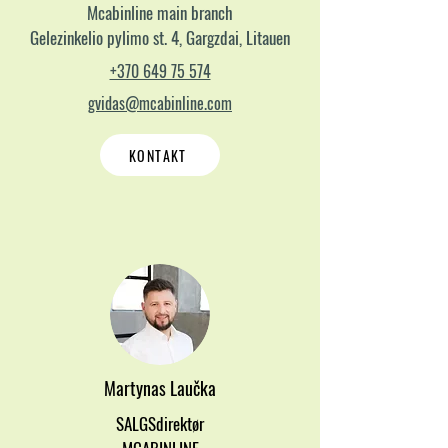
Mcabinline main branch
Gelezinkelio pylimo st. 4, Gargzdai, Litauen
+370 649 75 574
gvidas@mcabinline.com
KONTAKT
Martynas Laučka
SALGSdirektør