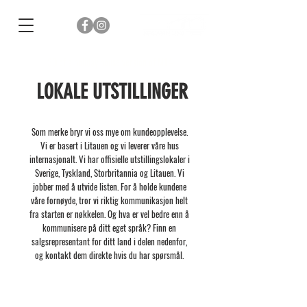
3D of a holiday house version of M14
LOKALE UTSTILLINGER
Som merke bryr vi oss mye om kundeopplevelse.
Vi er basert i Litauen og vi leverer våre hus
internasjonalt. Vi har offisielle utstillingslokaler i
Sverige, Tyskland, Storbritannia og Litauen. Vi
jobber med å utvide listen. For å holde kundene
våre fornøyde, tror vi riktig kommunikasjon helt
fra starten er nøkkelen. Og hva er vel bedre enn å
kommunisere på ditt eget språk? Finn en
salgsrepresentant for ditt land i delen nedenfor,
og kontakt dem direkte hvis du har spørsmål.