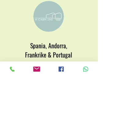
Spania, Andorra,
Frankrike & Portugal
+370 649 75
574
gvidas@mcabinline.co
m
KONTAKT