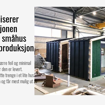
iserer
jonen
d småhus
produksjon
færre feil og minimal
 den er levert.
e trenge i et lite hus;
 og får mest mulig ut av
y, modules were named based on their internal usable area
ffices, all the tiny houses have been renamed according to the