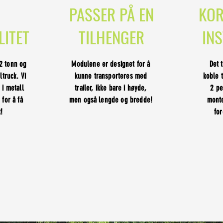
PASSER PÅ EN
KOR
LITET
TILHENGER
IN
 2 tonn og
Modulene er designet for å
Det 
ltruck. Vi
kunne transporteres med
koble 
 i metall
trailer, ikke bare i høyde,
2 pe
 for å få
men også lengde og bredde!
mont
!
fo