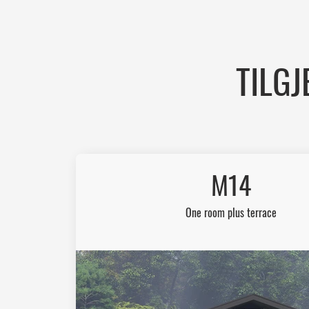
TILG
M14
One room plus terrace