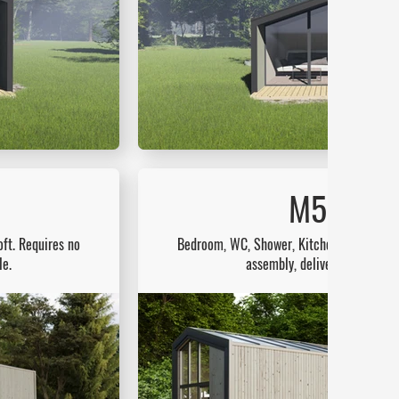
M50loft
ft. Requires no
Bedroom, WC, Shower, Kitchen, Living room
le.
assembly, delivered as one m