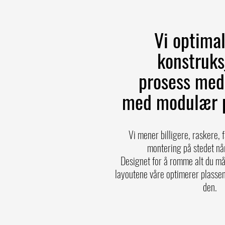
Vi optimal
konstruks
prosess me
med modulær 
Vi mener billigere, raskere, 
montering på stedet når
Designet for å romme alt du mått
layoutene våre optimerer plassen
den.
MODULE'S NAME UPDATE:
Originall
requests from our clients and local o