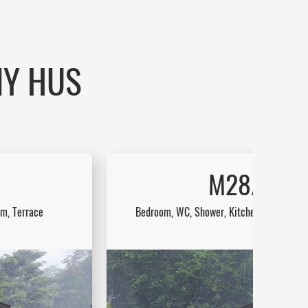
NY HUS
M28/M28
om, Terrace
Bedroom, WC, Shower, Kitchen, Extended L