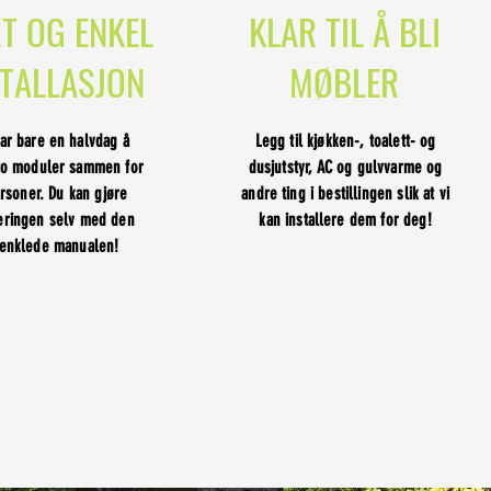
T OG ENKEL
KLAR TIL Å BLI
STALLASJON
MØBLER
tar bare en halvdag å
Legg til kjøkken-, toalett- og
to moduler sammen for
dusjutstyr, AC og gulvvarme og
rsoner. Du kan gjøre
andre ting i bestillingen slik at vi
eringen selv med den
kan installere dem for deg!
renklede manualen!