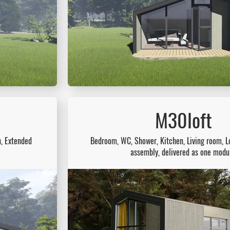
M30loft
, Extended
Bedroom, WC, Shower, Kitchen, Living room, Lo
assembly, delivered as one modu