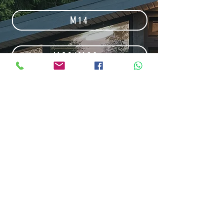
M14
M28/M28+
M54/M54+
M30loft
M50loft
MNloft
GALERÍA