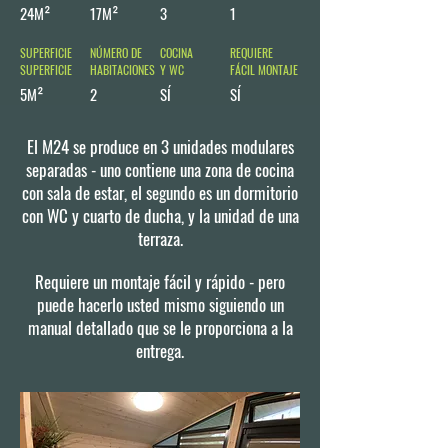
24M²
17M²
3
1
SUPERFICIE
NÚMERO DE
COCINA
REQUIERE
SUPERFICIE
HABITACIONES
Y WC
FÁCIL MONTAJE
5M²
2
SÍ
SÍ
El M24 se produce en 3 unidades modulares
separadas - uno contiene una zona de cocina
con sala de estar, el segundo es un dormitorio
con WC y cuarto de ducha, y la unidad de una
terraza.
Requiere un montaje fácil y rápido - pero
puede hacerlo usted mismo siguiendo un
manual detallado que se le proporciona a la
entrega.