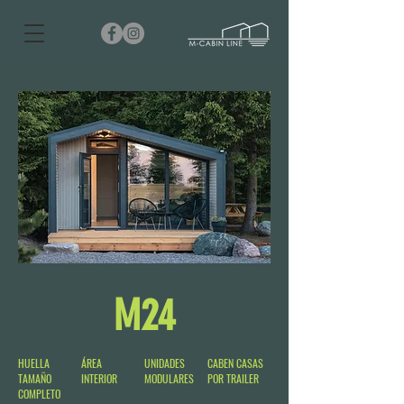
M24
HUELLA
ÁREA
UNIDADES
CABEN CASAS
TAMAÑO
INTERIOR
MODULARES
POR TRAILER
COMPLETO