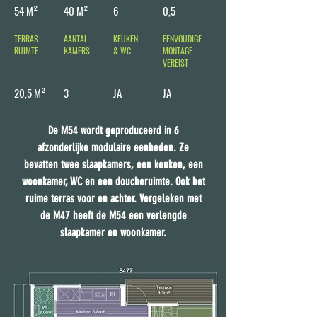
54 M²
40 M²
6
0,5
TERRAS
AANTAL
KEUKEN
EENVOUDIGE
RUIMTE
KAMERS
& WC
MONTAGE
VEREIST
20,5 M²
3
JA
JA
De M54 wordt geproduceerd in 6
afzonderlijke modulaire eenheden. Ze
bevatten twee slaapkamers, een keuken, een
woonkamer, WC en een doucheruimte. Ook het
ruime terras voor en achter. Vergeleken met
de M47 heeft de M54 een verlengde
slaapkamer en woonkamer.