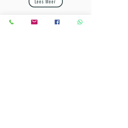
Lees Meer
ONTDEK ANDERE MATEN
M14
M24
M28M28+
M30loft