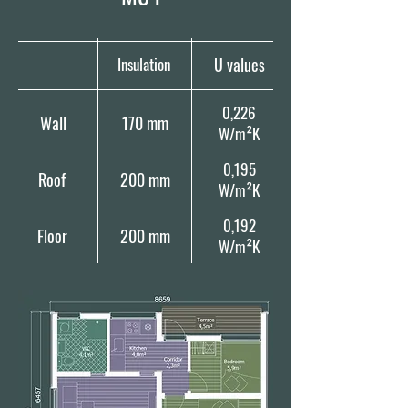
Insulation
U values
0,226
Wall
170 mm
W/m²K
0,195
Roof
200 mm
W/m²K
0,192
Floor
200 mm
W/m²K