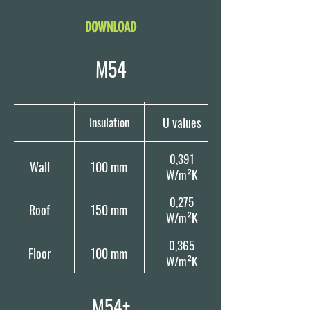
DOWNLOAD
M54
Insulation
U values
0,391
Wall
100 mm
W/m²K
0,275
Roof
150 mm
W/m²K
0,365
Floor
100 mm
W/m²K
M54+