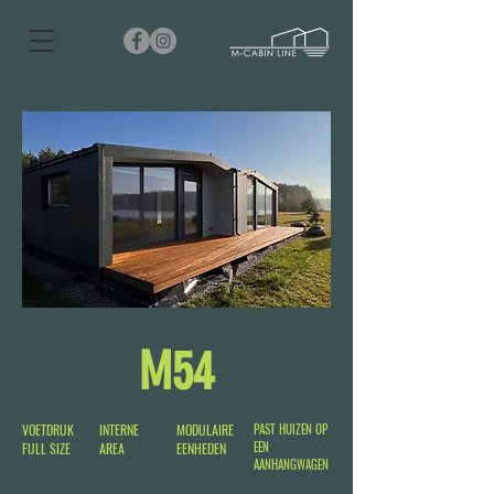
M54
VOETDRUK
INTERNE
MODULAIRE
PAST HUIZEN OP
EEN
FULL SIZE
AREA
EENHEDEN
AANHANGWAGEN