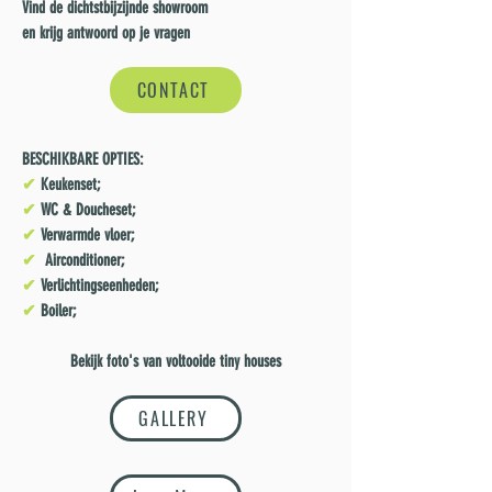
Vind de dichtstbijzijnde showroom
en
krijg antwoord op je vragen
CONTACT
BESCHIKBARE OPTIES:
✔
Keukenset;
✔
WC & Doucheset;
✔
Verwarmde vloer;
✔
Airconditioner;
✔
Verlichtingseenheden;
✔
Boiler;
Bekijk foto's van voltooide tiny houses
GALLERY