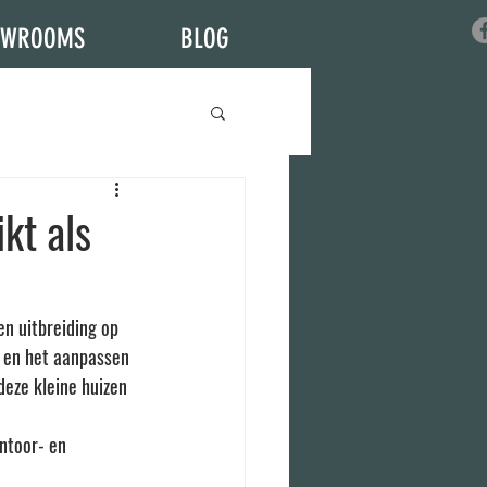
OWROOMS
BLOG
kt als
n uitbreiding op 
 en het aanpassen 
deze kleine huizen 
ntoor- en 