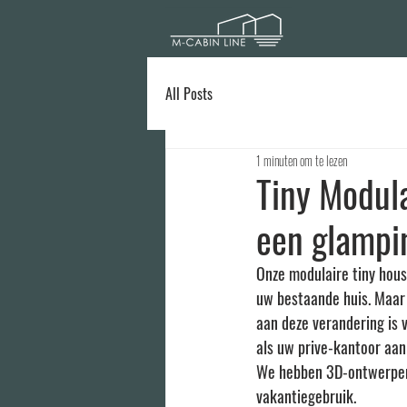
All Posts
1 minuten om te lezen
Tiny Modul
een glampin
Onze modulaire tiny hous
uw bestaande huis. Maar
aan deze verandering is v
als uw prive-kantoor aan 
We hebben 3D-ontwerpen 
vakantiegebruik.