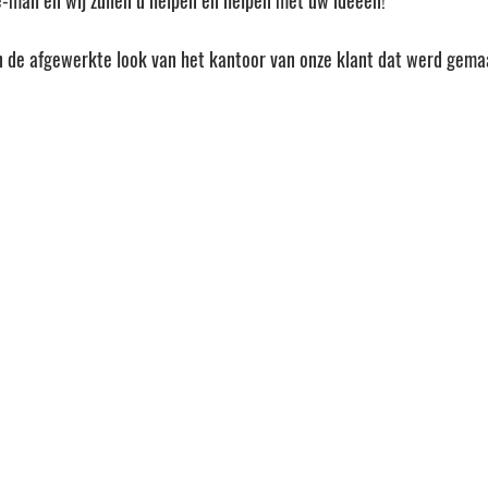
 e-mail en wij zullen u helpen en helpen met uw ideeën!
van de afgewerkte look van het kantoor van onze klant dat werd gema