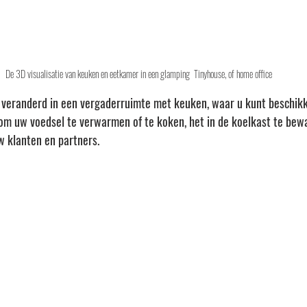
De 3D visualisatie van keuken en eetkamer in een glamping  Tinyhouse, of home office 
veranderd in een vergaderruimte met keuken, waar u kunt beschikk
om uw voedsel te verwarmen of te koken, het in de koelkast te bewa
w klanten en partners.