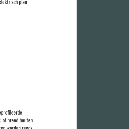
lektrisch plan 
eprofileerde 
; of breed houten 
aten worden reeds 