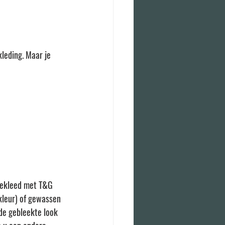
leding. Maar je 
 bekleed met T&G 
kleur) of gewassen 
de gebleekte look 