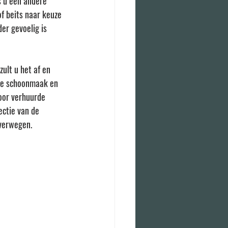
s u een andere 
f beits naar keuze 
er gevoelig is 
ult u het af en 
re schoonmaak en 
oor verhuurde 
ectie van de 
overwegen.