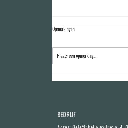
Opmerkingen
Plaats een opmerking...
Tiny Modular Tinyhouse kan worden
gebruikt als een glamping huis of
kantoor.
BEDRIJF
Adres:
Geležinkelio pylimo g. 4, 