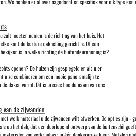
en. We hebben er al over nagedacht en specifiek voor elk type een e
hts
u zult moeten nemen is de richting van het huis. Het 
welke kant de kortere dakhelling gericht is. Of een 
bekijken is in welke richting de buitendeuropening is?
echts openen? De huizen zijn gespiegeld en als u er 
nt u ze combineren om een mooie panoramalijn te 
an de daken vormt. Dit is precies hoe de naam van ons 
g van de zijwanden
 met welk materiaal u de zijwanden wilt afwerken. De opties zijn - g
 als op het dak, dat een doorlopend ontwerp van de buitenschil geeft
e materialen zijn verkrijgbaar in één donkergrijze kleur. Metalen pl