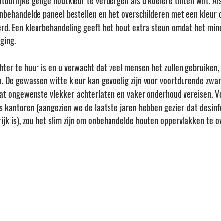
uurlijke gelige houtkleur te verbergen als u koelere tinten wilt. Al
onbehandelde paneel bestellen en het overschilderen met een kleur o
verd. Een kleurbehandeling geeft het hout extra steun omdat het mind
ging.
hter te huur is en u verwacht dat veel mensen het zullen gebruiken, z
 De gewassen witte kleur kan gevoelig zijn voor voortdurende zwa
wat ongewenste vlekken achterlaten en vaker onderhoud vereisen. V
fs kantoren (aangezien we de laatste jaren hebben gezien dat desinf
ijk is), zou het slim zijn om onbehandelde houten oppervlakken te 