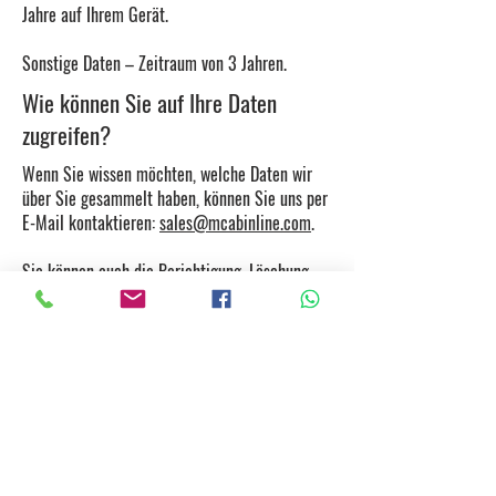
Jahre auf Ihrem Gerät.
Sonstige Daten – Zeitraum von 3 Jahren.
Wie können Sie auf Ihre Daten
zugreifen?
Wenn Sie wissen möchten, welche Daten wir
über Sie gesammelt haben, können Sie uns per
E-Mail kontaktieren:
sales@mcabinline.com
.
Sie können auch die Berichtigung, Löschung
oder Einschränkung der Verarbeitung der Daten
verlangen, ggf. erteilte Einwilligungen
widerrufen und das Recht auf
Datenübertragbarkeit geltend machen.
Wie kontrolliert man Cookies?
Wenn Sie möchten, können Sie Cookies
kontrollieren und/oder löschen. Weitere