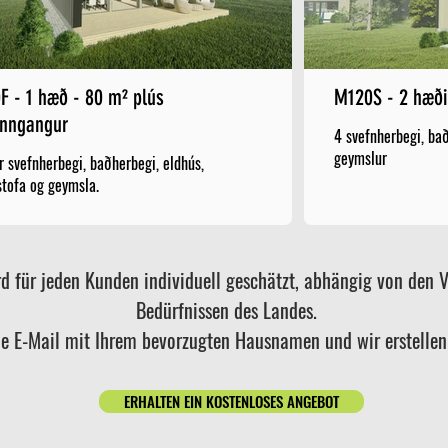
F - 1 hæð - 80 m² plús
M120S - 2 hæði
inngangur
4 svefnherbegi, bað
geymslur
r svefnherbegi, baðherbegi, eldhús,
tofa og geymsla.
d für jeden Kunden individuell geschätzt, abhängig von den V
Bedürfnissen des Landes.
ne E-Mail mit Ihrem bevorzugten Hausnamen und wir erstellen
ERHALTEN EIN KOSTENLOSES ANGEBOT