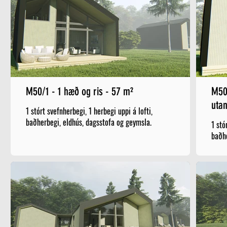
M50/1 - 1 hæð og ris - 57 m²
M50/2 - 1 hæð og r
uta
1 stórt svefnherbegi, 1 herbegi uppi á lofti,
baðherbegi, eldhús, dagsstofa og geymsla.
1 stó
baðhe