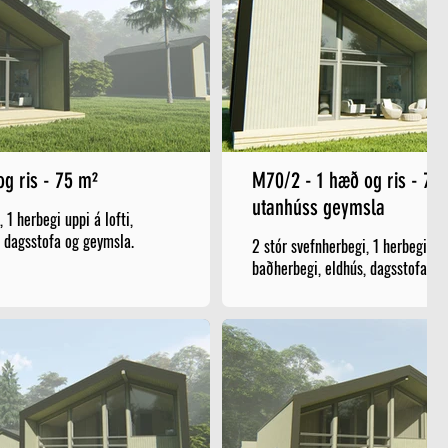
hæð og ris - 75 m²
M70/2 - 1 hæð og ris - 75 m² auk
utanhúss geymsla
 1 herbegi uppi á lofti,
, dagsstofa og geymsla.
2 stór svefnherbegi, 1 herbegi upp
baðherbegi, eldhús, dagsstofa og