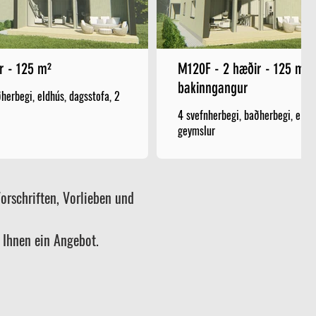
r - 125 m²
M120F - 2 hæðir - 125 m² 
bakinngangur
herbegi, eldhús, dagsstofa, 2
4 svefnherbegi, baðherbegi, eldhú
geymslur
orschriften, Vorlieben und
 Ihnen ein Angebot.