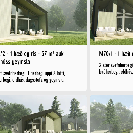
is - 57 m² auk
M70/1 - 1 
nhúss geymsla
2 stór svefnherbegi,
baðherbegi, eldhús
rt svefnherbegi, 1 herbegi uppi á lofti,
rbegi, eldhús, dagsstofa og geymsla.