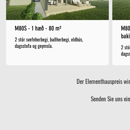
M80S - 1 hæð - 80 m²
M80
bak
2 stór svefnherbegi, baðherbegi, eldhús,
dagsstofa og geymsla.
2 stó
dagss
Der Elementhauspreis wir
Senden Sie uns ei