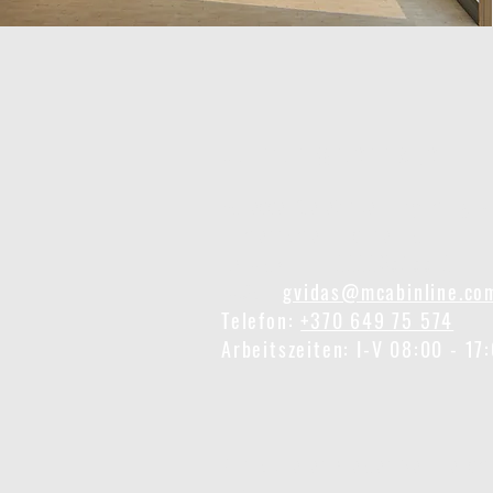
UNTERNEHMENSDETAILS
Adresse:
Geležinkelio pylimo g. 
Firmenname:
Husline Ltd
USt-IdNr.:
LT100006383310
E-Mail:
gvidas@mcabinline.co
Telefon:
+370 649 75 574
Arbeitszeiten: I-V 08:00 - 17
Kontaktieren Sie den Vertriebsmi
Land.