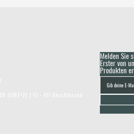
Melden Sie s
4 Gargždai Litauen
Erster von u
Produkten e
m
:00 (GMT+2) | VI - VII Geschlossen
tarbeiter in Ihrem