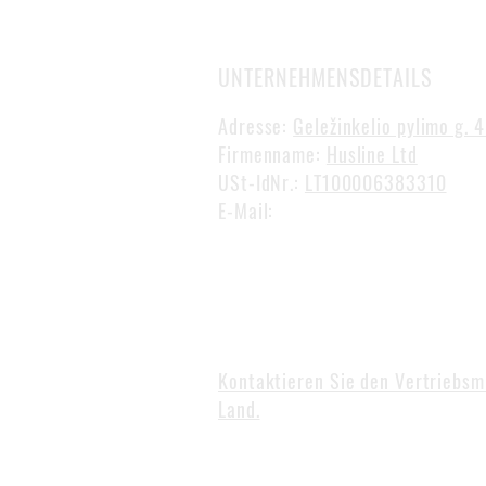
UNTERNEHMENSDETAILS
Adresse:
Geležinkelio pylimo g. 
Firmenname:
Husline Ltd
USt-IdNr.:
LT100006383310
E-Mail:
gvidas@mcabinline.co
Telefon:
+370 649 75 574
Arbeitszeiten: I-V 08:00 - 17
Kontaktieren Sie den Vertriebsmi
Land.