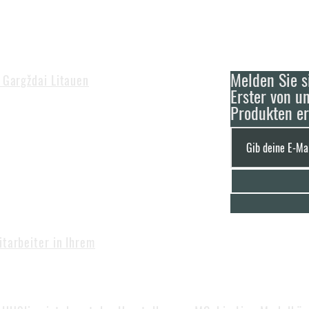
Melden Sie s
4 Gargždai Litauen
Erster von u
Produkten e
m
:00 (GMT+2) | VI - VII Geschlossen
tarbeiter in Ihrem