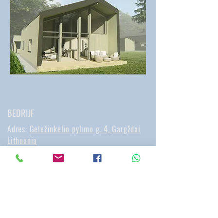
BEDRIJF
Adres:
Geležinkelio pylimo g. 4, Gargždai
Lithuania
Bedrijfsnaam:
Husline Ltd
BTW:
LT100006383310
Email:
gvidas@mcabinline.com
Telefoon:
+370 649 75 574
Openingstijden: I-V 08:00 - 17:00
(GMT+2) | VI - VII Gesloten